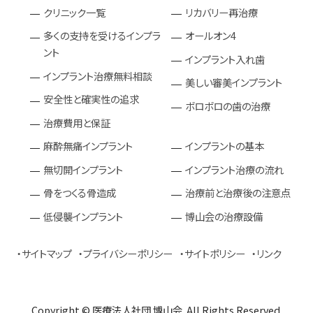
クリニック一覧
リカバリー再治療
多くの支持を受けるインプラ
オールオン4
ント
インプラント入れ歯
インプラント治療無料相談
美しい審美インプラント
安全性と確実性の追求
ボロボロの歯の治療
治療費用と保証
麻酔無痛インプラント
インプラントの基本
無切開インプラント
インプラント治療の流れ
骨をつくる骨造成
治療前と治療後の注意点
低侵襲インプラント
博山会の治療設備
サイトマップ
プライバシーポリシー
サイトポリシー
リンク
Copyright © 医療法人社団 博山会. All Rights Reserved.